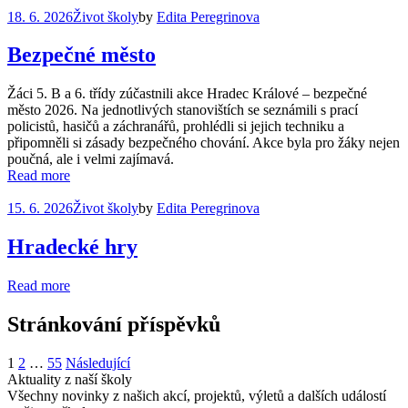
18. 6. 2026
Život školy
by
Edita Peregrinova
Bezpečné město
Žáci 5. B a 6. třídy zúčastnili akce Hradec Králové – bezpečné
město 2026. Na jednotlivých stanovištích se seznámili s prací
policistů, hasičů a záchranářů, prohlédli si jejich techniku a
připomněli si zásady bezpečného chování. Akce byla pro žáky nejen
poučná, ale i velmi zajímavá.
Read more
15. 6. 2026
Život školy
by
Edita Peregrinova
Hradecké hry
Read more
Stránkování příspěvků
1
2
…
55
Následující
Aktuality z naší školy
Všechny novinky z našich akcí, projektů, výletů a dalších událostí