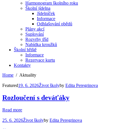
Harmonogram školního roku
Školní jídelna
Jídelníček
Informace
Odhlašování obědů
Plány akcí
Suplování
Rozvrhy tříd
Nabídka kroužků
Školní hřiště
Informace
Rezervace kurtu
Kontakty
Home
Aktuality
Featured
19. 6. 2026
Život školy
by
Edita Peregrinova
Rozloučení s deváťáky
Read more
25. 6. 2026
Život školy
by
Edita Peregrinova