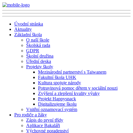
Úvodní stránka
Aktuality
Základní škola
O naší škole
Školská rada
GDPR
Školní družina
Úřední deska
Projekty školy
Mezinárodní partnerství s Taiwanem
Fakultní škola UHK
Kultura spojuje národy
Potravinová pomoc dětem v sociální nouzi
Zvýšení a zlepšení kvality výuky
Projekt Happysnack
Digitalizujeme školu
Vnitřní oznamovací systém
Pro rodiče a žáky
Zápis do první třídy
Aplikace Bakaláři
Výchovné poradenství