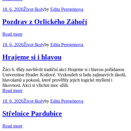
18. 6. 2026
Život školy
by
Edita Peregrinova
Pozdrav z Orlického Záhoří
Read more
18. 6. 2026
Život školy
by
Edita Peregrinova
Hrajeme si i hlavou
Žáci 6. třídy navštívili tradiční akci Hrajeme si i hlavou pořádanou
Univerzitou Hradec Králové. Vyzkoušeli si řadu zajímavých úkolů,
hlavolamů a pokusů, které prověřily jejich logické myšlení i
šikovnost. Akci si všichni moc užili.
Read more
18. 6. 2026
Život školy
by
Edita Peregrinova
Střelnice Pardubice
Read more