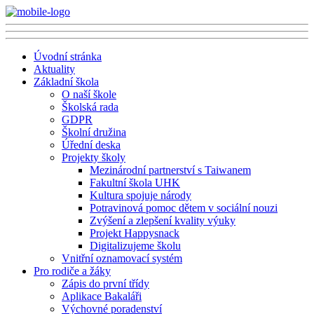
Úvodní stránka
Aktuality
Základní škola
O naší škole
Školská rada
GDPR
Školní družina
Úřední deska
Projekty školy
Mezinárodní partnerství s Taiwanem
Fakultní škola UHK
Kultura spojuje národy
Potravinová pomoc dětem v sociální nouzi
Zvýšení a zlepšení kvality výuky
Projekt Happysnack
Digitalizujeme školu
Vnitřní oznamovací systém
Pro rodiče a žáky
Zápis do první třídy
Aplikace Bakaláři
Výchovné poradenství