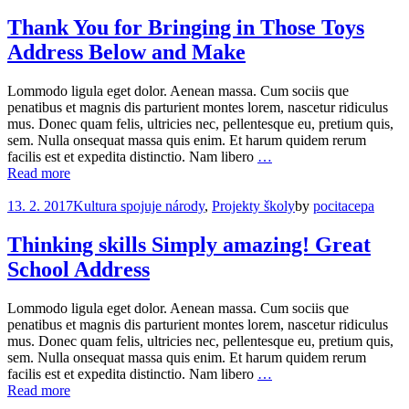
Thank You for Bringing in Those Toys
Address Below and Make
Lommodo ligula eget dolor. Aenean massa. Cum sociis que
penatibus et magnis dis parturient montes lorem, nascetur ridiculus
mus. Donec quam felis, ultricies nec, pellentesque eu, pretium quis,
sem. Nulla onsequat massa quis enim. Et harum quidem rerum
facilis est et expedita distinctio. Nam libero
…
Read more
13. 2. 2017
Kultura spojuje národy
,
Projekty školy
by
pocitacepa
Thinking skills Simply amazing! Great
School Address
Lommodo ligula eget dolor. Aenean massa. Cum sociis que
penatibus et magnis dis parturient montes lorem, nascetur ridiculus
mus. Donec quam felis, ultricies nec, pellentesque eu, pretium quis,
sem. Nulla onsequat massa quis enim. Et harum quidem rerum
facilis est et expedita distinctio. Nam libero
…
Read more