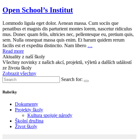
Open School’s Institut
Lommodo ligula eget dolor. Aenean massa. Cum sociis que
penatibus et magnis dis parturient montes lorem, nascetur ridiculus
mus. Donec quam felis, ultricies nec, pellentesque eu, pretium quis,
sem. Nulla onsequat massa quis enim. Et harum quidem rerum
facilis est et expedita distinctio. Nam libero
…
Read more
Aktuality z naší školy
Všechny novinky z našich akcí, projektů, výletů a dalších událostí
ze života školy
Zobrazit všechny
Search for:
Rubriky
Dokumenty
Projekty školy
Kultura spojuje národy
Školní družina
Život školy