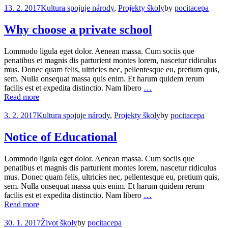
13. 2. 2017
Kultura spojuje národy
,
Projekty školy
by
pocitacepa
Why choose a private school
Lommodo ligula eget dolor. Aenean massa. Cum sociis que
penatibus et magnis dis parturient montes lorem, nascetur ridiculus
mus. Donec quam felis, ultricies nec, pellentesque eu, pretium quis,
sem. Nulla onsequat massa quis enim. Et harum quidem rerum
facilis est et expedita distinctio. Nam libero
…
Read more
3. 2. 2017
Kultura spojuje národy
,
Projekty školy
by
pocitacepa
Notice of Educational
Lommodo ligula eget dolor. Aenean massa. Cum sociis que
penatibus et magnis dis parturient montes lorem, nascetur ridiculus
mus. Donec quam felis, ultricies nec, pellentesque eu, pretium quis,
sem. Nulla onsequat massa quis enim. Et harum quidem rerum
facilis est et expedita distinctio. Nam libero
…
Read more
30. 1. 2017
Život školy
by
pocitacepa