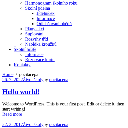
Harmonogram školního roku
Školní jídelna
Jídelníček
Informace
Odhlašování obědů
Plány akcí
Suplování
Rozvrhy tříd
Nabídka kroužků
Školní hřiště
Informace
Rezervace kurtu
Kontakty
Home
pocitacepa
26. 7. 2022
Život školy
by
pocitacepa
Hello world!
Welcome to WordPress. This is your first post. Edit or delete it, then
start writing!
Read more
22. 2. 2017
Život školy
by
pocitacepa