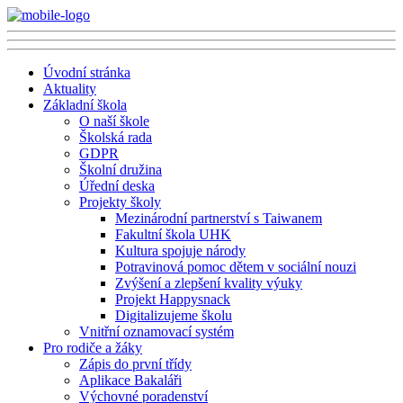
Úvodní stránka
Aktuality
Základní škola
O naší škole
Školská rada
GDPR
Školní družina
Úřední deska
Projekty školy
Mezinárodní partnerství s Taiwanem
Fakultní škola UHK
Kultura spojuje národy
Potravinová pomoc dětem v sociální nouzi
Zvýšení a zlepšení kvality výuky
Projekt Happysnack
Digitalizujeme školu
Vnitřní oznamovací systém
Pro rodiče a žáky
Zápis do první třídy
Aplikace Bakaláři
Výchovné poradenství