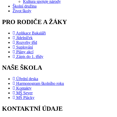
Kultura spojuje národy
Školní družina
Život školy
PRO RODIČE A ŽÁKY
Aplikace Bakaláři
Jídelníček
Rozvrhy tříd
Suplování
Plány akcí
Zápis do 1. třídy
NAŠE ŠKOLA
Úřední deska
Harmonogram školního roku
Kontakty
MŠ Sever
MŠ Plácky
KONTAKTNÍ ÚDAJE