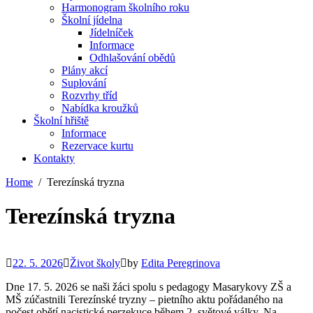
Harmonogram školního roku
Školní jídelna
Jídelníček
Informace
Odhlašování obědů
Plány akcí
Suplování
Rozvrhy tříd
Nabídka kroužků
Školní hřiště
Informace
Rezervace kurtu
Kontakty
Home
Terezínská tryzna
Terezínská tryzna
22. 5. 2026
Život školy
by
Edita Peregrinova
Dne 17. 5. 2026 se naši žáci spolu s pedagogy Masarykovy ZŠ a
MŠ zúčastnili Terezínské tryzny – pietního aktu pořádaného na
počest obětí nacistické perzekuce během 2. světové války. Na