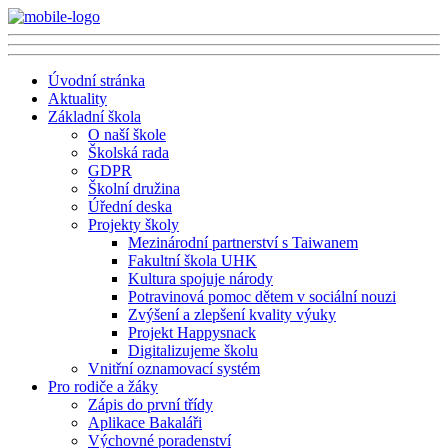
Úvodní stránka
Aktuality
Základní škola
O naší škole
Školská rada
GDPR
Školní družina
Úřední deska
Projekty školy
Mezinárodní partnerství s Taiwanem
Fakultní škola UHK
Kultura spojuje národy
Potravinová pomoc dětem v sociální nouzi
Zvýšení a zlepšení kvality výuky
Projekt Happysnack
Digitalizujeme školu
Vnitřní oznamovací systém
Pro rodiče a žáky
Zápis do první třídy
Aplikace Bakaláři
Výchovné poradenství