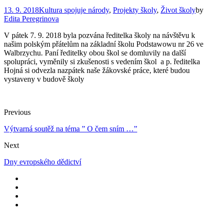
13. 9. 2018
Kultura spojuje národy
,
Projekty školy
,
Život školy
by
Edita Peregrinova
V pátek 7. 9. 2018 byla pozvána ředitelka školy na návštěvu k
našim polským přátelům na základní školu Podstawowu nr 26 ve
Walbrzychu. Paní ředitelky obou škol se domluvily na další
spolupráci, vyměnily si zkušenosti s vedením škol a p. ředitelka
Hojná si odvezla nazpátek naše žákovské práce, které budou
vystaveny v budově školy
Previous
Výtvarná soutěž na téma ” O čem sním …”
Next
Dny evropského dědictví