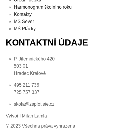
Harmonogram školního roku
Kontakty
MŠ Sever
MŠ Plácky
KONTAKTNÍ ÚDAJE
P. Jilemnického 420
503 01
Hradec Králové
495 211 736
725 757 337
skola@zsplotiste.cz
Vytvořil Milan Lamla
© 2023 Všechna práva vyhrazena