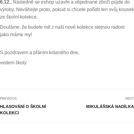
6.12..
Následně se eshop uzavře a objednané zboží půjde do
výroby. Neváhejte proto, pokud si chcete pořídit ten svůj kousek
ze školní kolekce.
Doufáme, že budete mít z naší nové kolekce stejnou radost
jako máme my!
S pozdravem a přáním krásného dne,
vedení školy
PREVIOUS
NEXT
HLASOVÁNÍ O ŠKOLNÍ
MIKULÁŠSKÁ NADÍLKA
KOLEKCI