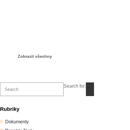
Aktuality z naší školy
Všechny novinky z našich akcí, projektů, výletů a
dalších událostí ze života školy
Zobrazit všechny
Search for:
Rubriky
Dokumenty