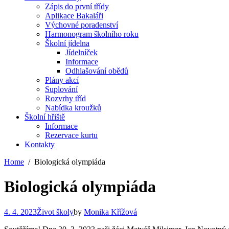
Zápis do první třídy
Aplikace Bakaláři
Výchovné poradenství
Harmonogram školního roku
Školní jídelna
Jídelníček
Informace
Odhlašování obědů
Plány akcí
Suplování
Rozvrhy tříd
Nabídka kroužků
Školní hřiště
Informace
Rezervace kurtu
Kontakty
Home
Biologická olympiáda
Biologická olympiáda
4. 4. 2023
Život školy
by
Monika Křížová