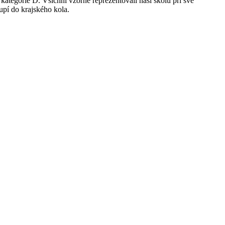
ategorie D. Všichni vzorně reprezentovali naši školu při své
upí do krajského kola.