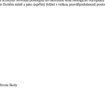
 Kristýna Novotná postoupili do okresního kola biologické olympiády k
 čtvrtém místě a jako úspěšný řešitel s velkou pravděpodobností posto
života školy