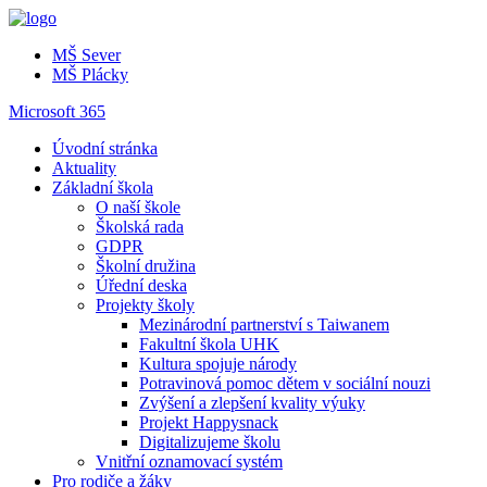
MŠ Sever
MŠ Plácky
Microsoft 365
Úvodní stránka
Aktuality
Základní škola
O naší škole
Školská rada
GDPR
Školní družina
Úřední deska
Projekty školy
Mezinárodní partnerství s Taiwanem
Fakultní škola UHK
Kultura spojuje národy
Potravinová pomoc dětem v sociální nouzi
Zvýšení a zlepšení kvality výuky
Projekt Happysnack
Digitalizujeme školu
Vnitřní oznamovací systém
Pro rodiče a žáky