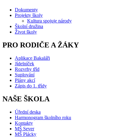
Dokumenty
Projekty školy
Kultura spojuje národy
Školní družina
Život školy
PRO RODIČE A ŽÁKY
Aplikace Bakaláři
Jídelníček
Rozvrhy tříd
Suplování
Plány akcí
Zápis do 1. třídy
NAŠE ŠKOLA
Úřední deska
Harmonogram školního roku
Kontakty
MŠ Sever
MŠ Plácky