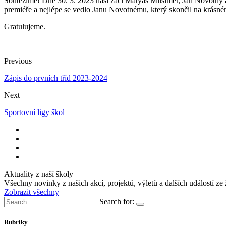
Soutěžíme! Dne 30. 3. 2023 naši žáci Matyáš Milsimer, Jan Novotný a
premiéře a nejlépe se vedlo Janu Novotnému, který skončil na krásném
Gratulujeme.
Previous
Zápis do prvních tříd 2023-2024
Next
Sportovní ligy škol
Aktuality z naší školy
Všechny novinky z našich akcí, projektů, výletů a dalších událostí ze 
Zobrazit všechny
Search for:
Rubriky